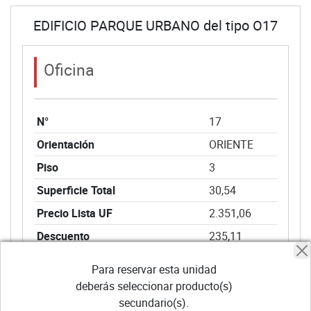
EDIFICIO PARQUE URBANO del tipo O17
Oficina
N°
17
Orientación
ORIENTE
Piso
3
Superficie Total
30,54
Precio Lista UF
2.351,06
Descuento
235,11
Descuento Oportunidad
315,95
Para reservar esta unidad
Precio Venta
1.800,00
deberás seleccionar producto(s)
secundario(s).