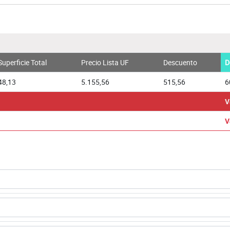
Superficie Total
Precio Lista UF
Descuento
D
48,13
5.155,56
515,56
6
V
V