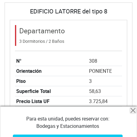
EDIFICIO LATORRE del tipo 8
Departamento
3 Dormitorios / 2 Baños
N°
308
Orientación
PONIENTE
Piso
3
Superficie Total
58,63
Precio Lista UF
3.725,84
Descuento
372,58
Para esta unidad, puedes reservar con:
Descuento Oportunidad
50,00
Bodegas y Estacionamientos
Precio Venta
3.303,26