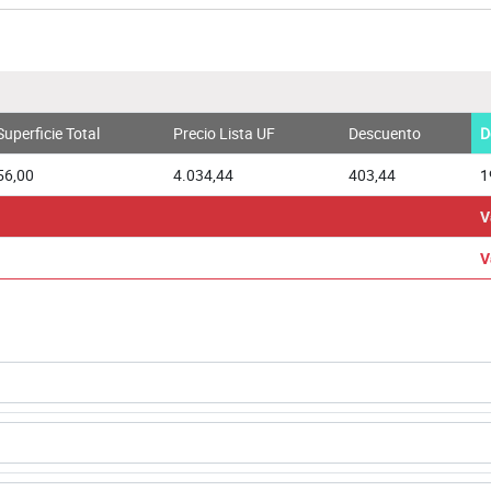
Superficie Total
Precio Lista UF
Descuento
D
56,00
4.034,44
403,44
1
V
V