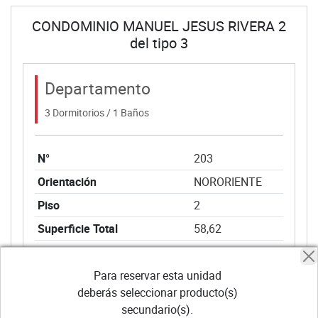
CONDOMINIO MANUEL JESUS RIVERA 2
del tipo 3
Departamento
3 Dormitorios / 1 Baños
N°
203
Orientación
NORORIENTE
Piso
2
Superficie Total
58,62
Precio Lista UF
2.954,01
Descuento
Para reservar esta unidad
295,40
deberás seleccionar producto(s)
Descuento Oportunidad
50,00
secundario(s).